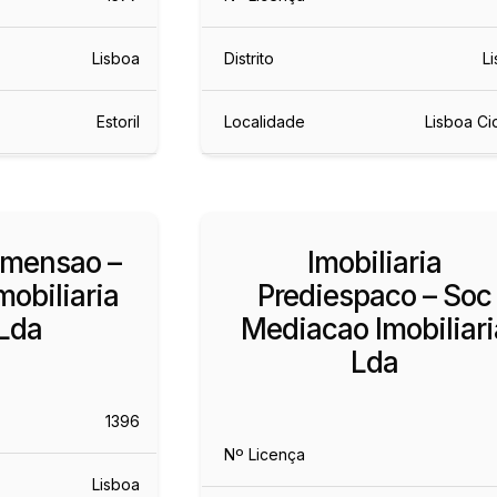
Lisboa
Distrito
L
Estoril
Localidade
Lisboa C
imensao –
Imobiliaria
obiliaria
Prediespaco – Soc
Lda
Mediacao Imobiliari
Lda
1396
Nº Licença
Lisboa