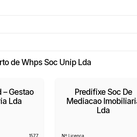
erto de Whps Soc Unip Lda
 – Gestao
Predifixe Soc De
ria Lda
Mediacao Imobiliari
Lda
1577
Nº Licença