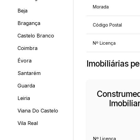
Morada
Beja
Bragança
Código Postal
Castelo Branco
Nº Licença
Coimbra
Évora
Imobiliárias p
Santarém
Guarda
Construmed
Leiria
Imobilia
Viana Do Castelo
Vila Real
Nº Licença