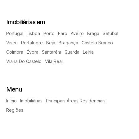
Imobiliárias em
Portugal
Lisboa
Porto
Faro
Aveiro
Braga
Setúbal
Viseu
Portalegre
Beja
Bragança
Castelo Branco
Coimbra
Évora
Santarém
Guarda
Leiria
Viana Do Castelo
Vila Real
Menu
Início
Imobiliárias
Principais Áreas Residenciais
Regiões