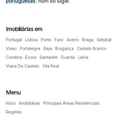
portuguesas
num só lugar.
Imobiliárias em
Portugal
Lisboa
Porto
Faro
Aveiro
Braga
Setúbal
Viseu
Portalegre
Beja
Bragança
Castelo Branco
Coimbra
Évora
Santarém
Guarda
Leiria
Viana Do Castelo
Vila Real
Menu
Início
Imobiliárias
Principais Áreas Residenciais
Regiões