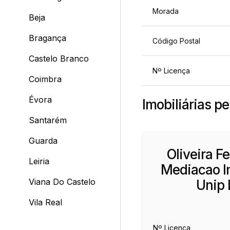
Morada
Beja
Bragança
Código Postal
Castelo Branco
Nº Licença
Coimbra
Évora
Imobiliárias p
Santarém
Guarda
Oliveira F
Leiria
Mediacao Im
Viana Do Castelo
Unip 
Vila Real
Nº Licença