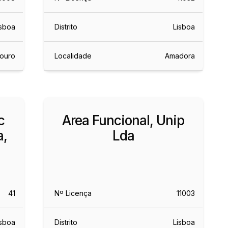
isboa
Distrito
Lisboa
ouro
Localidade
Amadora
c
Area Funcional, Unip
a,
Lda
41
Nº Licença
11003
isboa
Distrito
Lisboa