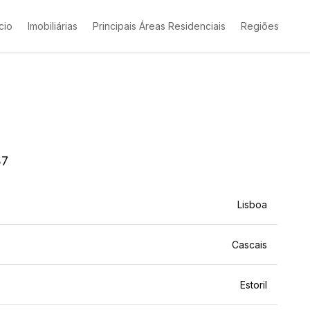
ício
Imobiliárias
Principais Áreas Residenciais
Regiões
87
Lisboa
Cascais
Estoril