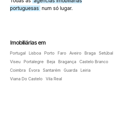
Todas as
agências imobiliárias
portuguesas
num só lugar.
Imobiliárias em
Portugal
Lisboa
Porto
Faro
Aveiro
Braga
Setúbal
Viseu
Portalegre
Beja
Bragança
Castelo Branco
Coimbra
Évora
Santarém
Guarda
Leiria
Viana Do Castelo
Vila Real