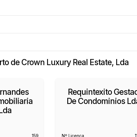
erto de Crown Luxury Real Estate, Lda
ernandes
Requintexito Gesta
obiliaria
De Condominios Ld
Lda
159
Nº Licença