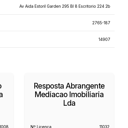
Av Aida Estoril Garden 295 Bl 8 Escritorio 224 2b
2765-187
14907
o
Resposta Abrangente
a
Mediacao Imobiliaria
Lda
11008
Nº Licença
11032