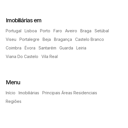
Imobiliárias em
Portugal
Lisboa
Porto
Faro
Aveiro
Braga
Setúbal
Viseu
Portalegre
Beja
Bragança
Castelo Branco
Coimbra
Évora
Santarém
Guarda
Leiria
Viana Do Castelo
Vila Real
Menu
Início
Imobiliárias
Principais Áreas Residenciais
Regiões