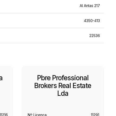
Al Antas 217
4350-413
22536
a
Pbre Professional
Brokers Real Estate
Lda
11216
Nº Licença
11291