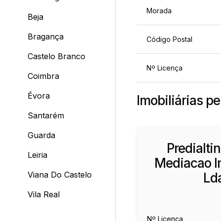
Morada
Beja
Bragança
Código Postal
Castelo Branco
Nº Licença
Coimbra
Évora
Imobiliárias pe
Santarém
Guarda
Predialti
Leiria
Mediacao Im
Viana Do Castelo
Ld
Vila Real
Nº Licença