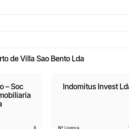
rto de Villa Sao Bento Lda
no – Soc
Indomitus Invest Ld
obiliaria
a
8
Nº Licença