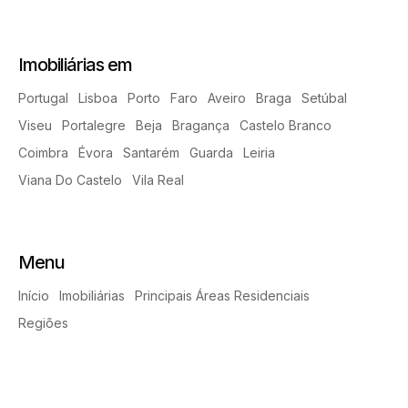
Imobiliárias em
Portugal
Lisboa
Porto
Faro
Aveiro
Braga
Setúbal
Viseu
Portalegre
Beja
Bragança
Castelo Branco
Coimbra
Évora
Santarém
Guarda
Leiria
Viana Do Castelo
Vila Real
Menu
Início
Imobiliárias
Principais Áreas Residenciais
Regiões