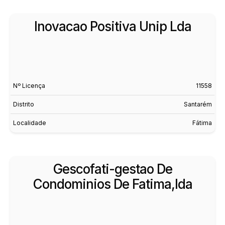
Inovacao Positiva Unip Lda
Nº Licença
11558
Distrito
Santarém
Localidade
Fátima
Gescofati-gestao De
Condominios De Fatima,lda