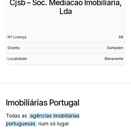
Cjsb – Soc. Mediacao Imobiliaria,
Lda
Nº Licença
68
Distrito
Santarém
Localidade
Benavente
Imobiliárias Portugal
Todas as
agências imobiliárias
portuguesas
num só lugar.