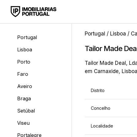
Portugal
/
Lisboa
/
Ca
Portugal
Tailor Made Dea
Lisboa
Porto
Tailor Made Deal, Lda
em Carnaxide, Lisbo
Faro
Aveiro
Distrito
Braga
Concelho
Setúbal
Viseu
Localidade
Portalegre