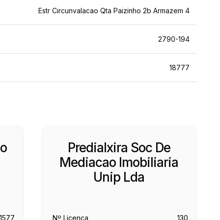
Estr Circunvalacao Qta Paizinho 2b Armazem 4
2790-194
18777
ao
Predialxira Soc De
Mediacao Imobiliaria
Unip Lda
1577
Nº Licença
130