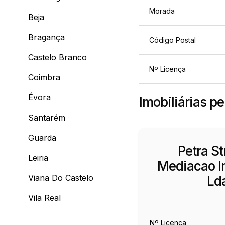
Morada
Beja
Bragança
Código Postal
Castelo Branco
Nº Licença
Coimbra
Évora
Imobiliárias pe
Santarém
Guarda
Petra Str
Leiria
Mediacao Im
Viana Do Castelo
Ld
Vila Real
Nº Licença