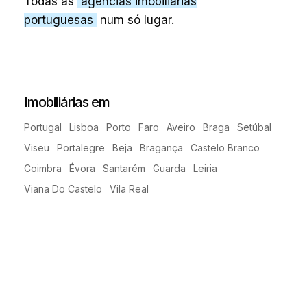
Todas as
agências imobiliárias
portuguesas
num só lugar.
Imobiliárias em
Portugal
Lisboa
Porto
Faro
Aveiro
Braga
Setúbal
Viseu
Portalegre
Beja
Bragança
Castelo Branco
Coimbra
Évora
Santarém
Guarda
Leiria
Viana Do Castelo
Vila Real