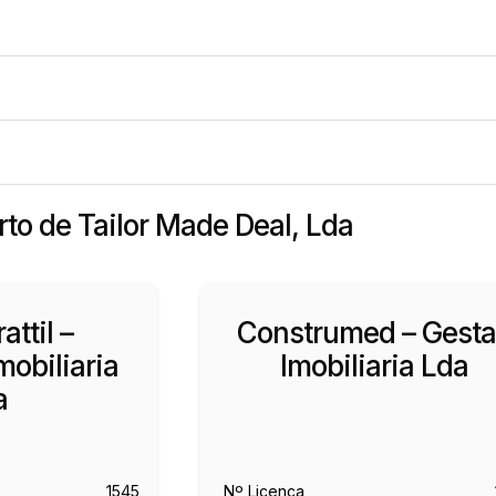
rto de Tailor Made Deal, Lda
attil –
Construmed – Gest
obiliaria
Imobiliaria Lda
a
1545
Nº Licença