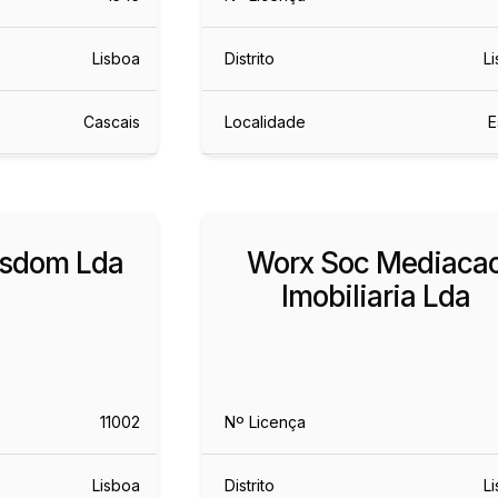
Lisboa
Distrito
L
Cascais
Localidade
E
isdom Lda
Worx Soc Mediaca
Imobiliaria Lda
11002
Nº Licença
Lisboa
Distrito
L