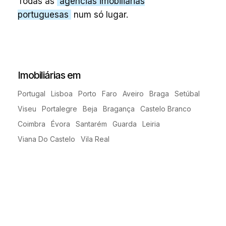
Todas as
agências imobiliárias
portuguesas
num só lugar.
Imobiliárias em
Portugal
Lisboa
Porto
Faro
Aveiro
Braga
Setúbal
Viseu
Portalegre
Beja
Bragança
Castelo Branco
Coimbra
Évora
Santarém
Guarda
Leiria
Viana Do Castelo
Vila Real