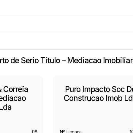
rto de Serio Titulo – Mediacao Imobilia
& Correia
Puro Impacto Soc D
ediacao
Construcao Imob L
Lda
98
Nº Licença
1