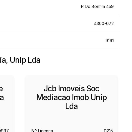
R Do Bonfim 459
4300-072
9191
ria, Unip Lda
e
Jcb Imoveis Soc
da
Mediacao Imob Unip
Lda
0997
Nº Licença
11215