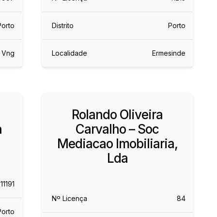
Porto
Distrito
Porto
 Vng
Localidade
Ermesinde
Rolando Oliveira
a
Carvalho – Soc
Mediacao Imobiliaria,
Lda
11191
Nº Licença
84
Porto