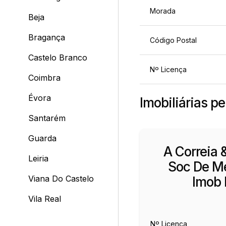
Morada
Beja
Bragança
Código Postal
Castelo Branco
Nº Licença
Coimbra
Évora
Imobiliárias pe
Santarém
Guarda
A Correia 
Leiria
Soc De M
Viana Do Castelo
Imob 
Vila Real
Nº Licença