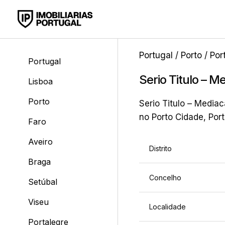
Portugal
/
Porto
/
Por
Portugal
Serio Titulo – M
Lisboa
Porto
Serio Titulo – Mediac
no Porto Cidade, Por
Faro
Aveiro
Distrito
Braga
Concelho
Setúbal
Viseu
Localidade
Portalegre