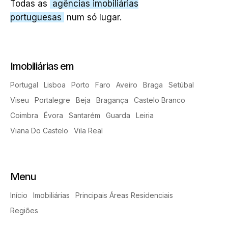
Todas as
agências imobiliárias
portuguesas
num só lugar.
Imobiliárias em
Portugal
Lisboa
Porto
Faro
Aveiro
Braga
Setúbal
Viseu
Portalegre
Beja
Bragança
Castelo Branco
Coimbra
Évora
Santarém
Guarda
Leiria
Viana Do Castelo
Vila Real
Menu
Início
Imobiliárias
Principais Áreas Residenciais
Regiões