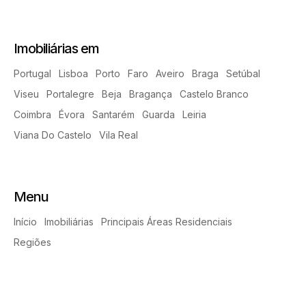
Imobiliárias em
Portugal
Lisboa
Porto
Faro
Aveiro
Braga
Setúbal
Viseu
Portalegre
Beja
Bragança
Castelo Branco
Coimbra
Évora
Santarém
Guarda
Leiria
Viana Do Castelo
Vila Real
Menu
Início
Imobiliárias
Principais Áreas Residenciais
Regiões