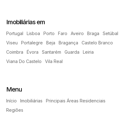
Imobiliárias em
Portugal
Lisboa
Porto
Faro
Aveiro
Braga
Setúbal
Viseu
Portalegre
Beja
Bragança
Castelo Branco
Coimbra
Évora
Santarém
Guarda
Leiria
Viana Do Castelo
Vila Real
Menu
Início
Imobiliárias
Principais Áreas Residenciais
Regiões