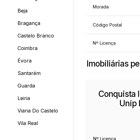
Morada
Beja
Bragança
Código Postal
Castelo Branco
Nº Licença
Coimbra
Évora
Imobiliárias p
Santarém
Guarda
Conquista I
Leiria
Unip 
Viana Do Castelo
Vila Real
Nº Licença