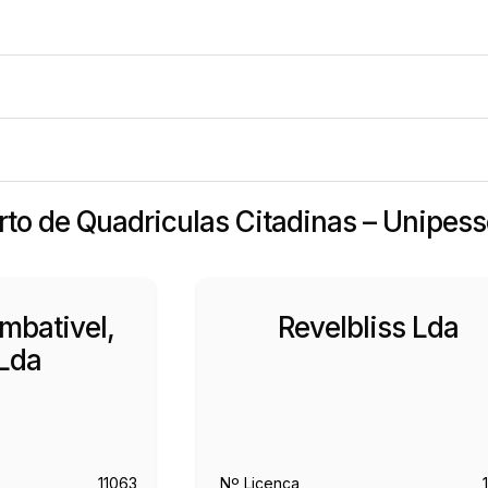
erto de Quadriculas Citadinas – Unipess
mbativel,
Revelbliss Lda
Lda
11063
Nº Licença