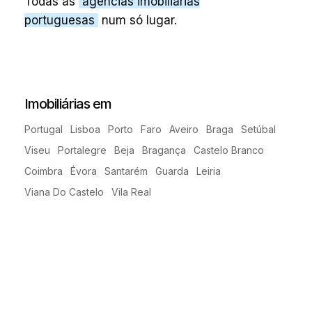
Todas as
agências imobiliárias
portuguesas
num só lugar.
Imobiliárias em
Portugal
Lisboa
Porto
Faro
Aveiro
Braga
Setúbal
Viseu
Portalegre
Beja
Bragança
Castelo Branco
Coimbra
Évora
Santarém
Guarda
Leiria
Viana Do Castelo
Vila Real