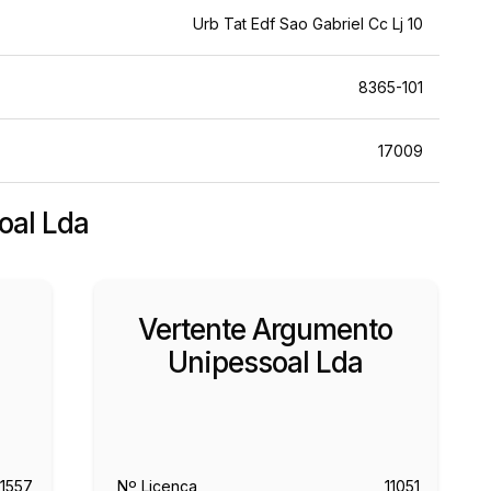
Urb Tat Edf Sao Gabriel Cc Lj 10
8365-101
17009
oal Lda
Vertente Argumento
Unipessoal Lda
11557
Nº Licença
11051