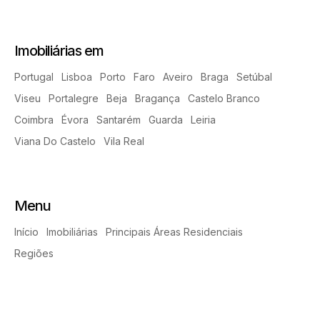
Imobiliárias em
Portugal
Lisboa
Porto
Faro
Aveiro
Braga
Setúbal
Viseu
Portalegre
Beja
Bragança
Castelo Branco
Coimbra
Évora
Santarém
Guarda
Leiria
Viana Do Castelo
Vila Real
Menu
Início
Imobiliárias
Principais Áreas Residenciais
Regiões