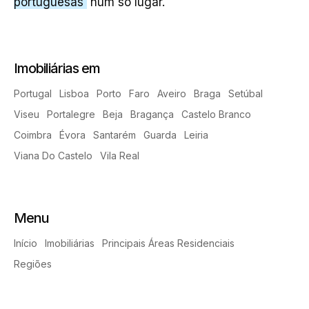
portuguesas
num só lugar.
Imobiliárias em
Portugal
Lisboa
Porto
Faro
Aveiro
Braga
Setúbal
Viseu
Portalegre
Beja
Bragança
Castelo Branco
Coimbra
Évora
Santarém
Guarda
Leiria
Viana Do Castelo
Vila Real
Menu
Início
Imobiliárias
Principais Áreas Residenciais
Regiões