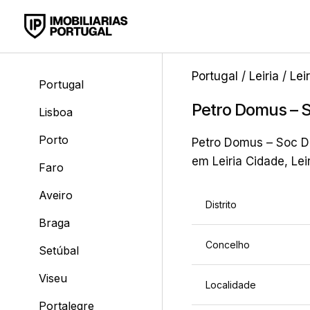
Portugal
/
Leiria
/
Lei
Portugal
Petro Domus – 
Lisboa
Porto
Petro Domus – Soc De
em Leiria Cidade, Lei
Faro
Aveiro
Distrito
Braga
Concelho
Setúbal
Viseu
Localidade
Portalegre