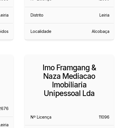
Leiria
Distrito
Leiria
idos
Localidade
Alcobaça
Imo Framgang &
Naza Mediacao
Imobiliaria
Unipessoal Lda
2676
Nº Licença
11096
Leiria