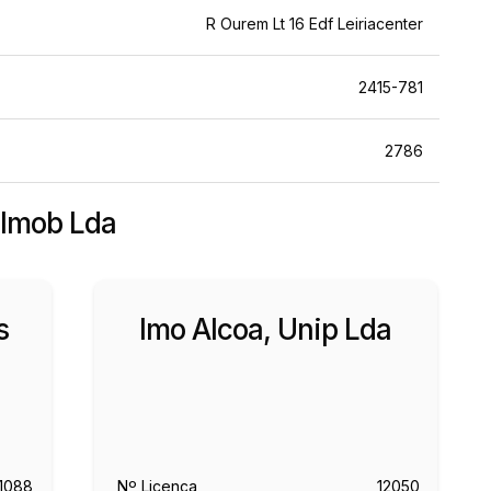
R Ourem Lt 16 Edf Leiriacenter
2415-781
2786
 Imob Lda
s
Imo Alcoa, Unip Lda
11088
Nº Licença
12050