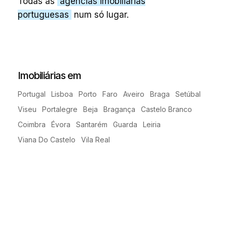
Todas as
agências imobiliárias
portuguesas
num só lugar.
Imobiliárias em
Portugal
Lisboa
Porto
Faro
Aveiro
Braga
Setúbal
Viseu
Portalegre
Beja
Bragança
Castelo Branco
Coimbra
Évora
Santarém
Guarda
Leiria
Viana Do Castelo
Vila Real