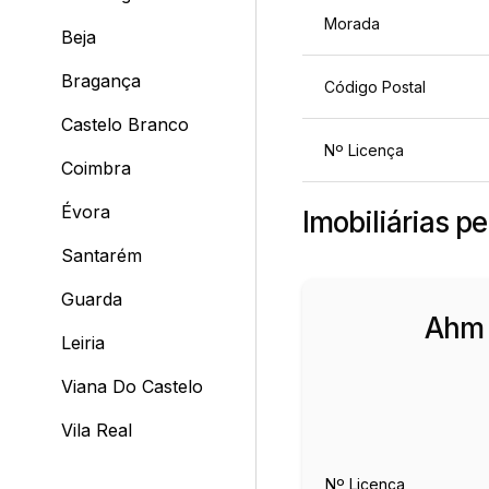
Morada
Beja
Bragança
Código Postal
Castelo Branco
Nº Licença
Coimbra
Évora
Imobiliárias p
Santarém
Guarda
Ahm
Leiria
Viana Do Castelo
Vila Real
Nº Licença