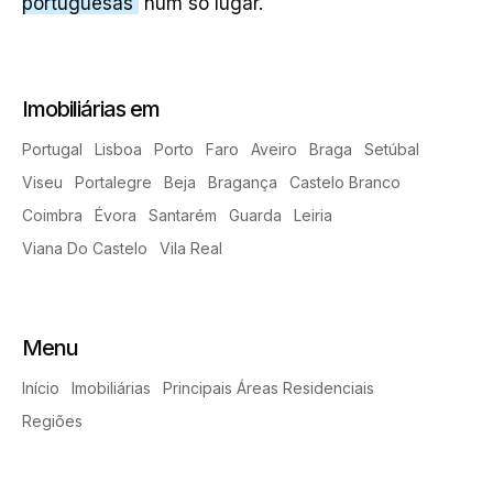
portuguesas
num só lugar.
Imobiliárias em
Portugal
Lisboa
Porto
Faro
Aveiro
Braga
Setúbal
Viseu
Portalegre
Beja
Bragança
Castelo Branco
Coimbra
Évora
Santarém
Guarda
Leiria
Viana Do Castelo
Vila Real
Menu
Início
Imobiliárias
Principais Áreas Residenciais
Regiões