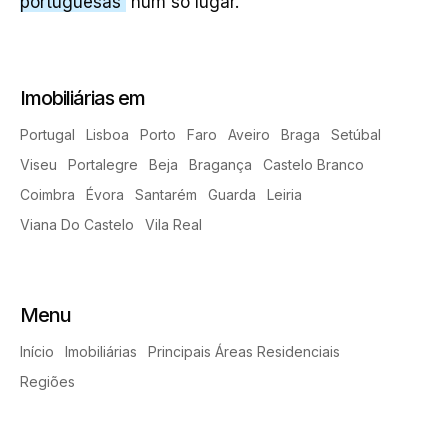
portuguesas
num só lugar.
Imobiliárias em
Portugal
Lisboa
Porto
Faro
Aveiro
Braga
Setúbal
Viseu
Portalegre
Beja
Bragança
Castelo Branco
Coimbra
Évora
Santarém
Guarda
Leiria
Viana Do Castelo
Vila Real
Menu
Início
Imobiliárias
Principais Áreas Residenciais
Regiões