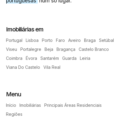
portuguesas
num só lugar.
Imobiliárias em
Portugal
Lisboa
Porto
Faro
Aveiro
Braga
Setúbal
Viseu
Portalegre
Beja
Bragança
Castelo Branco
Coimbra
Évora
Santarém
Guarda
Leiria
Viana Do Castelo
Vila Real
Menu
Início
Imobiliárias
Principais Áreas Residenciais
Regiões