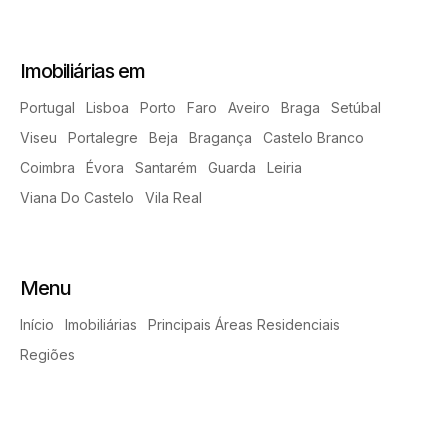
Imobiliárias em
Portugal
Lisboa
Porto
Faro
Aveiro
Braga
Setúbal
Viseu
Portalegre
Beja
Bragança
Castelo Branco
Coimbra
Évora
Santarém
Guarda
Leiria
Viana Do Castelo
Vila Real
Menu
Início
Imobiliárias
Principais Áreas Residenciais
Regiões