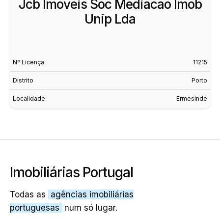
Jcb Imoveis Soc Mediacao Imob
Unip Lda
Nº Licença
11215
Distrito
Porto
Localidade
Ermesinde
Imobiliárias Portugal
Todas as
agências imobiliárias
portuguesas
num só lugar.