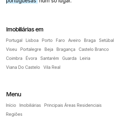
portuguesas
num só lugar.
Imobiliárias em
Portugal
Lisboa
Porto
Faro
Aveiro
Braga
Setúbal
Viseu
Portalegre
Beja
Bragança
Castelo Branco
Coimbra
Évora
Santarém
Guarda
Leiria
Viana Do Castelo
Vila Real
Menu
Início
Imobiliárias
Principais Áreas Residenciais
Regiões