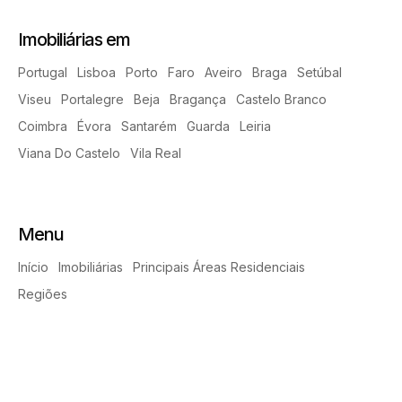
Imobiliárias em
Portugal
Lisboa
Porto
Faro
Aveiro
Braga
Setúbal
Viseu
Portalegre
Beja
Bragança
Castelo Branco
Coimbra
Évora
Santarém
Guarda
Leiria
Viana Do Castelo
Vila Real
Menu
Início
Imobiliárias
Principais Áreas Residenciais
Regiões