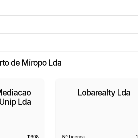
erto de Miropo Lda
Mediacao
Lobarealty Lda
 Unip Lda
11608
Nº Licença