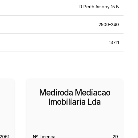
R Perth Amboy 15 B
2500-240
13711
Mediroda Mediacao
Imobiliaria Lda
12061
Nº Licença
29