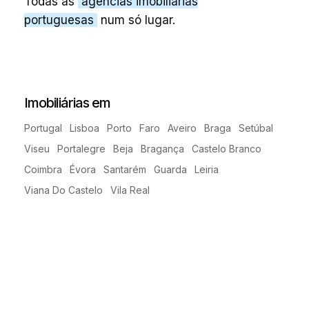
Todas as
agências imobiliárias
portuguesas
num só lugar.
Imobiliárias em
Portugal
Lisboa
Porto
Faro
Aveiro
Braga
Setúbal
Viseu
Portalegre
Beja
Bragança
Castelo Branco
Coimbra
Évora
Santarém
Guarda
Leiria
Viana Do Castelo
Vila Real