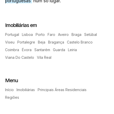
portuguesas
num só lugar.
Imobiliárias em
Portugal
Lisboa
Porto
Faro
Aveiro
Braga
Setúbal
Viseu
Portalegre
Beja
Bragança
Castelo Branco
Coimbra
Évora
Santarém
Guarda
Leiria
Viana Do Castelo
Vila Real
Menu
Início
Imobiliárias
Principais Áreas Residenciais
Regiões