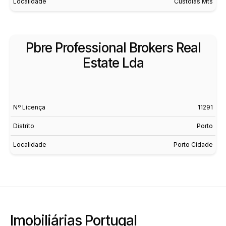
Localidade
Custóias Mts
Pbre Professional Brokers Real
Estate Lda
Nº Licença
11291
Distrito
Porto
Localidade
Porto Cidade
Imobiliárias Portugal