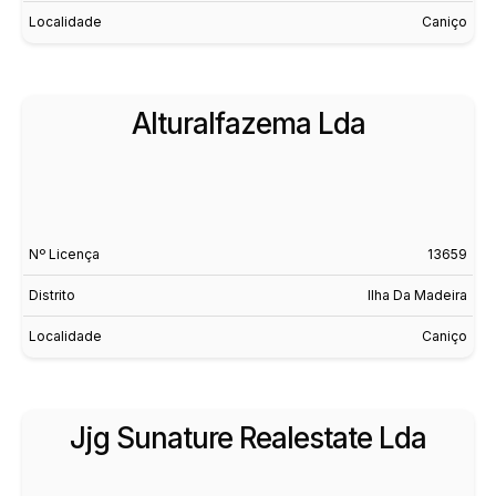
Localidade
Caniço
Alturalfazema Lda
Nº Licença
13659
Distrito
Ilha Da Madeira
Localidade
Caniço
Jjg Sunature Realestate Lda