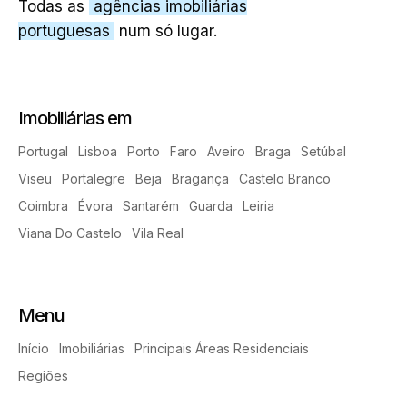
Todas as
agências imobiliárias
portuguesas
num só lugar.
Imobiliárias em
Portugal
Lisboa
Porto
Faro
Aveiro
Braga
Setúbal
Viseu
Portalegre
Beja
Bragança
Castelo Branco
Coimbra
Évora
Santarém
Guarda
Leiria
Viana Do Castelo
Vila Real
Menu
Início
Imobiliárias
Principais Áreas Residenciais
Regiões