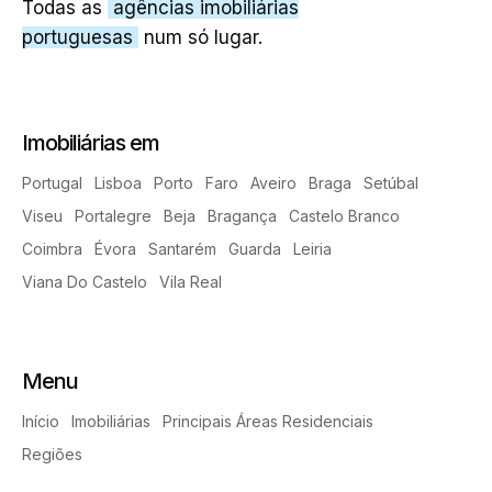
Todas as
agências imobiliárias
portuguesas
num só lugar.
Imobiliárias em
Portugal
Lisboa
Porto
Faro
Aveiro
Braga
Setúbal
Viseu
Portalegre
Beja
Bragança
Castelo Branco
Coimbra
Évora
Santarém
Guarda
Leiria
Viana Do Castelo
Vila Real
Menu
Início
Imobiliárias
Principais Áreas Residenciais
Regiões