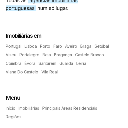
Todas as
agências imobiliárias
portuguesas
num só lugar.
Imobiliárias em
Portugal
Lisboa
Porto
Faro
Aveiro
Braga
Setúbal
Viseu
Portalegre
Beja
Bragança
Castelo Branco
Coimbra
Évora
Santarém
Guarda
Leiria
Viana Do Castelo
Vila Real
Menu
Início
Imobiliárias
Principais Áreas Residenciais
Regiões