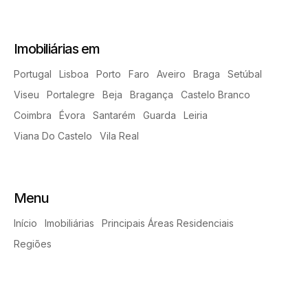
Imobiliárias em
Portugal
Lisboa
Porto
Faro
Aveiro
Braga
Setúbal
Viseu
Portalegre
Beja
Bragança
Castelo Branco
Coimbra
Évora
Santarém
Guarda
Leiria
Viana Do Castelo
Vila Real
Menu
Início
Imobiliárias
Principais Áreas Residenciais
Regiões