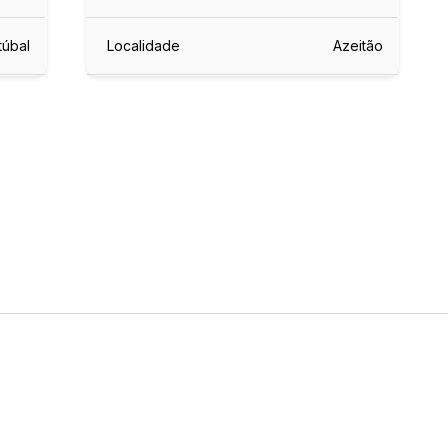
túbal
Localidade
Azeitão