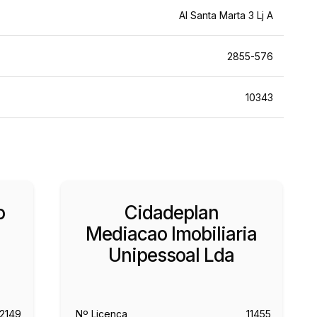
Al Santa Marta 3 Lj A
2855-576
10343
o
Cidadeplan
Mediacao Imobiliaria
Unipessoal Lda
12149
Nº Licença
11455