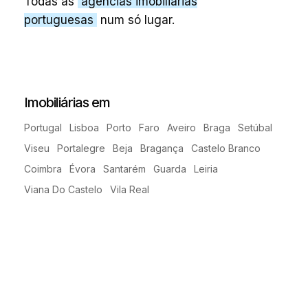
Todas as
agências imobiliárias
portuguesas
num só lugar.
Imobiliárias em
Portugal
Lisboa
Porto
Faro
Aveiro
Braga
Setúbal
Viseu
Portalegre
Beja
Bragança
Castelo Branco
Coimbra
Évora
Santarém
Guarda
Leiria
Viana Do Castelo
Vila Real