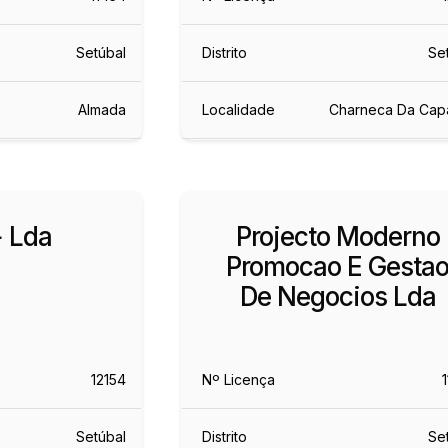
Setúbal
Distrito
Se
Almada
Localidade
Charneca Da Cap
 Lda
Projecto Moderno
Promocao E Gesta
De Negocios Lda
12154
Nº Licença
Setúbal
Distrito
Se