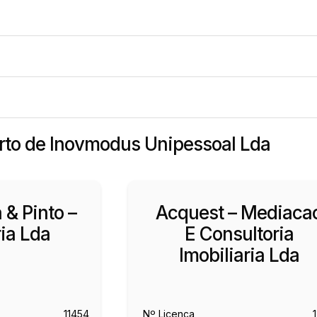
erto de Inovmodus Unipessoal Lda
 & Pinto –
Acquest – Mediaca
ria Lda
E Consultoria
Imobiliaria Lda
11454
Nº Licença