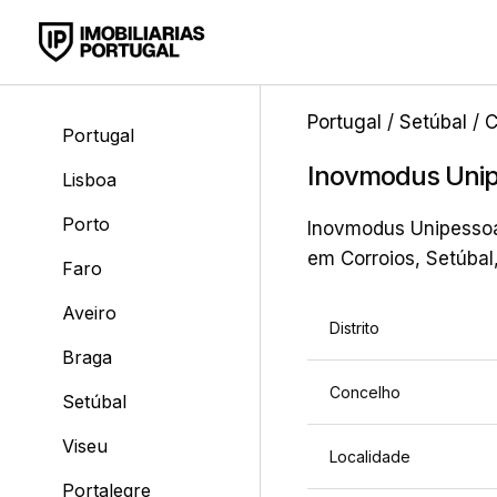
Portugal
/
Setúbal
/
C
Portugal
Inovmodus Unip
Lisboa
Porto
Inovmodus Unipessoal
em Corroios, Setúbal
Faro
Aveiro
Distrito
Braga
Concelho
Setúbal
Viseu
Localidade
Portalegre