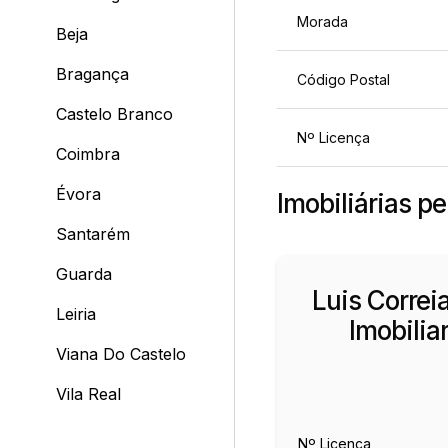
Morada
Beja
Bragança
Código Postal
Castelo Branco
Nº Licença
Coimbra
Évora
Imobiliárias p
Santarém
Guarda
Luis Correia
Leiria
Imobilia
Viana Do Castelo
Vila Real
Nº Licença