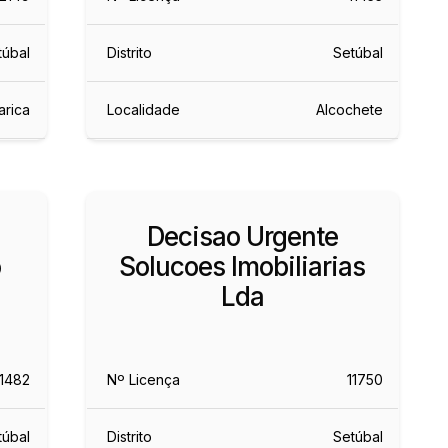
túbal
Distrito
Setúbal
arica
Localidade
Alcochete
Decisao Urgente
o
Solucoes Imobiliarias
Lda
11482
Nº Licença
11750
túbal
Distrito
Setúbal