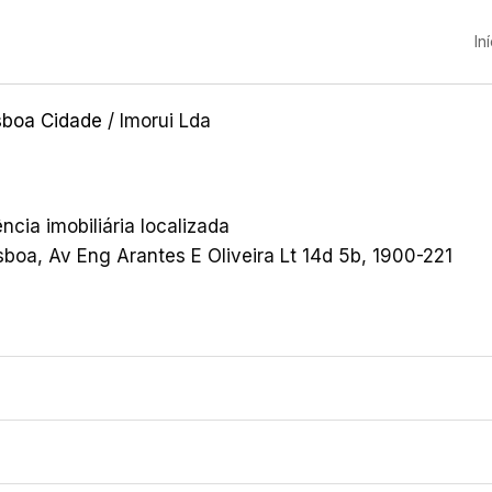
In
sboa Cidade
/ Imorui Lda
cia imobiliária localizada
sboa, Av Eng Arantes E Oliveira Lt 14d 5b, 1900-221