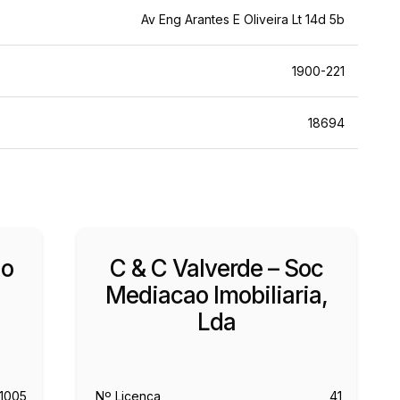
Av Eng Arantes E Oliveira Lt 14d 5b
1900-221
18694
ao
C & C Valverde – Soc
Mediacao Imobiliaria,
Lda
11005
Nº Licença
41