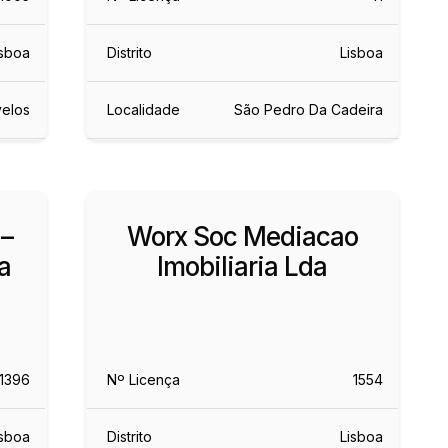
isboa
Distrito
Lisboa
velos
Localidade
São Pedro Da Cadeira
 –
Worx Soc Mediacao
a
Imobiliaria Lda
1396
Nº Licença
1554
isboa
Distrito
Lisboa