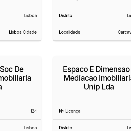
Lisboa
Distrito
L
Lisboa Cidade
Localidade
Carca
 Soc De
Espaco E Dimensao
obiliaria
Mediacao Imobiliari
a
Unip Lda
124
Nº Licença
Lisboa
Distrito
L