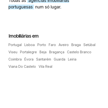
Todas as
agências imobiliárias
portuguesas
num só lugar.
Imobiliárias em
Portugal
Lisboa
Porto
Faro
Aveiro
Braga
Setúbal
Viseu
Portalegre
Beja
Bragança
Castelo Branco
Coimbra
Évora
Santarém
Guarda
Leiria
Viana Do Castelo
Vila Real