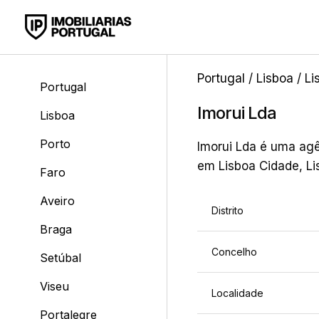
Portugal
/
Lisboa
/
Li
Portugal
Imorui Lda
Lisboa
Porto
Imorui Lda é uma agên
em Lisboa Cidade, Li
Faro
Aveiro
Distrito
Braga
Concelho
Setúbal
Viseu
Localidade
Portalegre