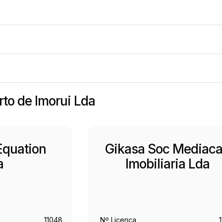
rto de Imorui Lda
Equation
Gikasa Soc Mediac
a
Imobiliaria Lda
11048
Nº Licença