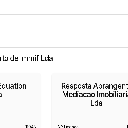
erto de Immif Lda
Equation
Resposta Abrangen
a
Mediacao Imobiliari
Lda
11048
Nº Licença