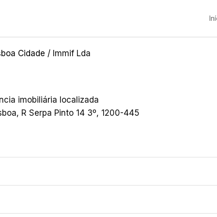
In
sboa Cidade
/ Immif Lda
ia imobiliária localizada
sboa, R Serpa Pinto 14 3º, 1200-445