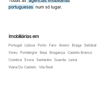
Todas as
agências imobiliárias
portuguesas
num só lugar.
Imobiliárias em
Portugal
Lisboa
Porto
Faro
Aveiro
Braga
Setúbal
Viseu
Portalegre
Beja
Bragança
Castelo Branco
Coimbra
Évora
Santarém
Guarda
Leiria
Viana Do Castelo
Vila Real