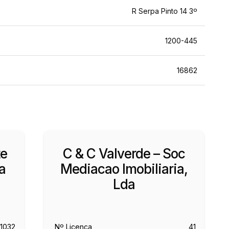
R Serpa Pinto 14 3º
1200-445
16862
te
C & C Valverde – Soc
a
Mediacao Imobiliaria,
Lda
11032
Nº Licença
41