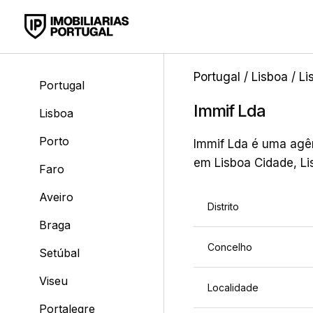
Portugal
/
Lisboa
/
Li
Portugal
Immif Lda
Lisboa
Porto
Immif Lda é uma agênc
em Lisboa Cidade, Li
Faro
Aveiro
Distrito
Braga
Concelho
Setúbal
Viseu
Localidade
Portalegre