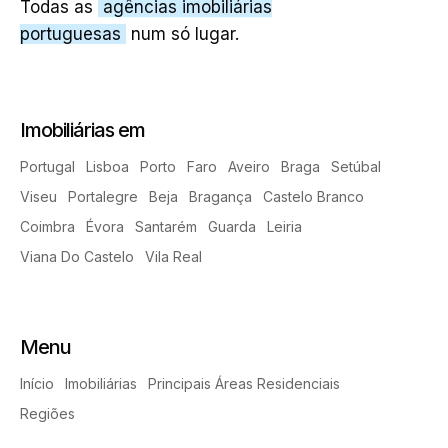
Todas as
agências imobiliárias
portuguesas
num só lugar.
Imobiliárias em
Portugal
Lisboa
Porto
Faro
Aveiro
Braga
Setúbal
Viseu
Portalegre
Beja
Bragança
Castelo Branco
Coimbra
Évora
Santarém
Guarda
Leiria
Viana Do Castelo
Vila Real
Menu
Início
Imobiliárias
Principais Áreas Residenciais
Regiões