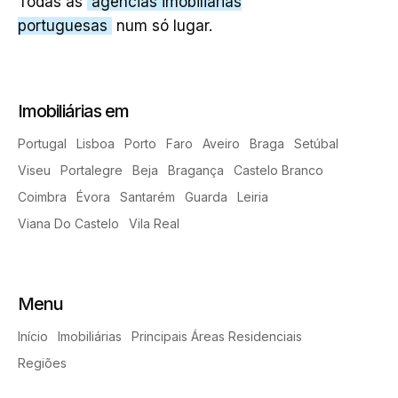
Todas as
agências imobiliárias
portuguesas
num só lugar.
Imobiliárias em
Portugal
Lisboa
Porto
Faro
Aveiro
Braga
Setúbal
Viseu
Portalegre
Beja
Bragança
Castelo Branco
Coimbra
Évora
Santarém
Guarda
Leiria
Viana Do Castelo
Vila Real
Menu
Início
Imobiliárias
Principais Áreas Residenciais
Regiões