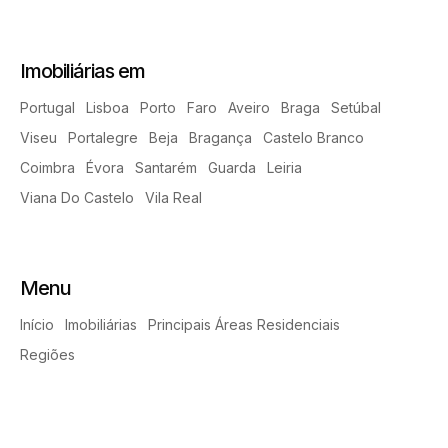
Imobiliárias em
Portugal
Lisboa
Porto
Faro
Aveiro
Braga
Setúbal
Viseu
Portalegre
Beja
Bragança
Castelo Branco
Coimbra
Évora
Santarém
Guarda
Leiria
Viana Do Castelo
Vila Real
Menu
Início
Imobiliárias
Principais Áreas Residenciais
Regiões