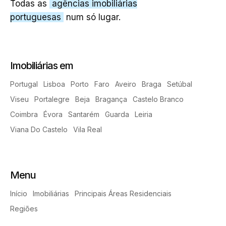
Todas as
agências imobiliárias
portuguesas
num só lugar.
Imobiliárias em
Portugal
Lisboa
Porto
Faro
Aveiro
Braga
Setúbal
Viseu
Portalegre
Beja
Bragança
Castelo Branco
Coimbra
Évora
Santarém
Guarda
Leiria
Viana Do Castelo
Vila Real
Menu
Início
Imobiliárias
Principais Áreas Residenciais
Regiões