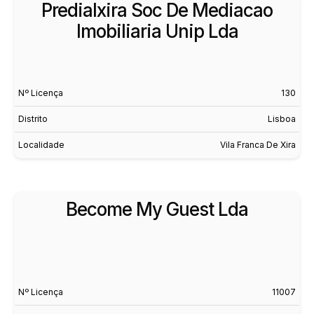
Predialxira Soc De Mediacao
Imobiliaria Unip Lda
Nº Licença
130
Distrito
Lisboa
Localidade
Vila Franca De Xira
Become My Guest Lda
Nº Licença
11007