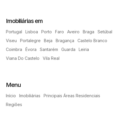
Imobiliárias em
Portugal
Lisboa
Porto
Faro
Aveiro
Braga
Setúbal
Viseu
Portalegre
Beja
Bragança
Castelo Branco
Coimbra
Évora
Santarém
Guarda
Leiria
Viana Do Castelo
Vila Real
Menu
Início
Imobiliárias
Principais Áreas Residenciais
Regiões