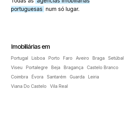
Todas as
agências imobiliárias
portuguesas
num só lugar.
Imobiliárias em
Portugal
Lisboa
Porto
Faro
Aveiro
Braga
Setúbal
Viseu
Portalegre
Beja
Bragança
Castelo Branco
Coimbra
Évora
Santarém
Guarda
Leiria
Viana Do Castelo
Vila Real