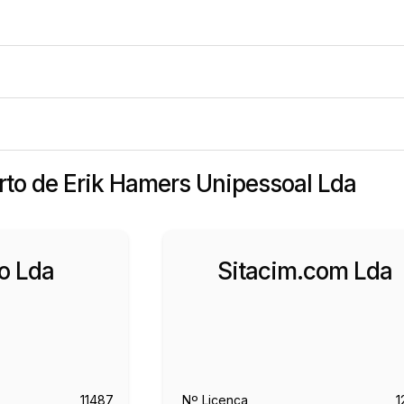
erto de Erik Hamers Unipessoal Lda
o Lda
Sitacim.com Lda
11487
Nº Licença
1