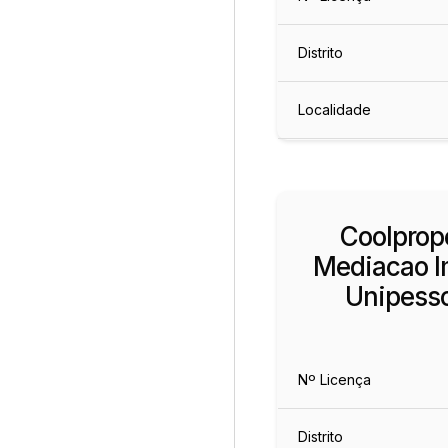
Distrito
Localidade
Coolprope
Mediacao Im
Unipesso
Nº Licença
Distrito