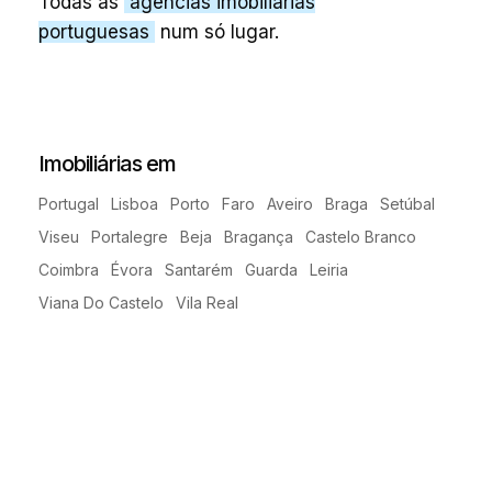
Todas as
agências imobiliárias
portuguesas
num só lugar.
Imobiliárias em
Portugal
Lisboa
Porto
Faro
Aveiro
Braga
Setúbal
Viseu
Portalegre
Beja
Bragança
Castelo Branco
Coimbra
Évora
Santarém
Guarda
Leiria
Viana Do Castelo
Vila Real