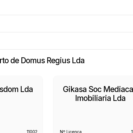
erto de Domus Regius Lda
isdom Lda
Gikasa Soc Mediac
Imobiliaria Lda
11002
Nº Licença