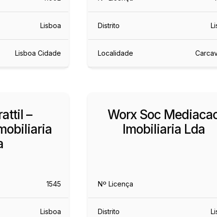
Lisboa
Distrito
L
Lisboa Cidade
Localidade
Carca
attil –
Worx Soc Mediaca
obiliaria
Imobiliaria Lda
a
1545
Nº Licença
Lisboa
Distrito
L