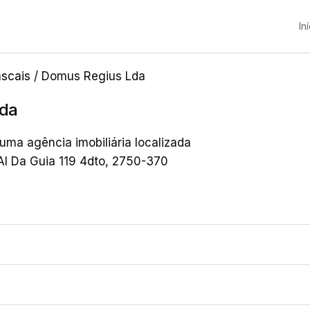
In
scais
/ Domus Regius Lda
Lda
ma agência imobiliária localizada
Al Da Guia 119 4dto, 2750-370