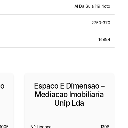
Al Da Guia 119 4dto
2750-370
14984
ao
Espaco E Dimensao –
Mediacao Imobiliaria
Unip Lda
11005
Nº Licença
1396