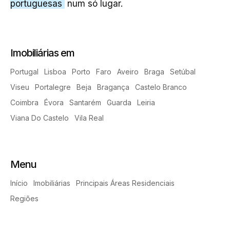
portuguesas
num só lugar.
Imobiliárias em
Portugal
Lisboa
Porto
Faro
Aveiro
Braga
Setúbal
Viseu
Portalegre
Beja
Bragança
Castelo Branco
Coimbra
Évora
Santarém
Guarda
Leiria
Viana Do Castelo
Vila Real
Menu
Início
Imobiliárias
Principais Áreas Residenciais
Regiões