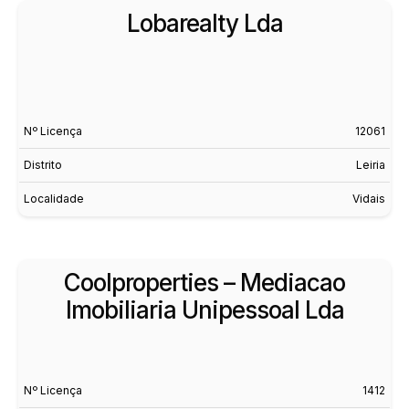
Lobarealty Lda
Nº Licença
12061
Distrito
Leiria
Localidade
Vidais
Coolproperties – Mediacao
Imobiliaria Unipessoal Lda
Nº Licença
1412