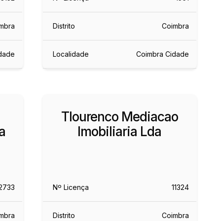
mbra
Distrito
Coimbra
dade
Localidade
Coimbra Cidade
Tlourenco Mediacao
a
Imobiliaria Lda
2733
Nº Licença
11324
mbra
Distrito
Coimbra