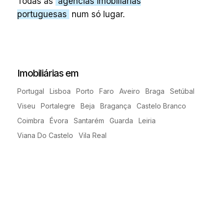
Todas as
agências imobiliárias
portuguesas
num só lugar.
Imobiliárias em
Portugal
Lisboa
Porto
Faro
Aveiro
Braga
Setúbal
Viseu
Portalegre
Beja
Bragança
Castelo Branco
Coimbra
Évora
Santarém
Guarda
Leiria
Viana Do Castelo
Vila Real