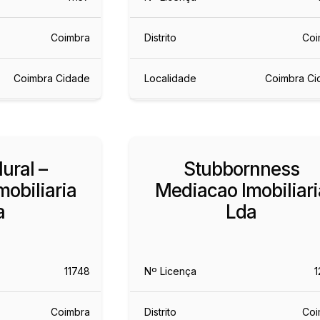
Coimbra
Distrito
Coi
Coimbra Cidade
Localidade
Coimbra Ci
lural –
Stubbornness
obiliaria
Mediacao Imobiliari
a
Lda
11748
Nº Licença
1
Coimbra
Distrito
Coi