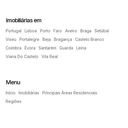
Imobiliárias em
Portugal
Lisboa
Porto
Faro
Aveiro
Braga
Setúbal
Viseu
Portalegre
Beja
Bragança
Castelo Branco
Coimbra
Évora
Santarém
Guarda
Leiria
Viana Do Castelo
Vila Real
Menu
Início
Imobiliárias
Principais Áreas Residenciais
Regiões