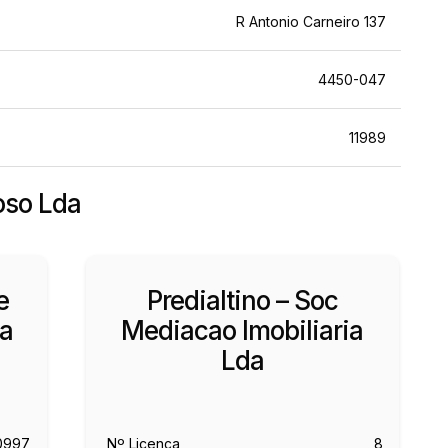
R Antonio Carneiro 137
4450-047
11989
oso Lda
e
Predialtino – Soc
da
Mediacao Imobiliaria
Lda
0997
Nº Licença
8