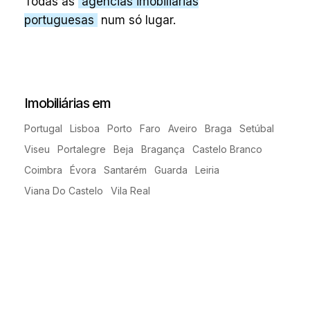
Todas as
agências imobiliárias
portuguesas
num só lugar.
Imobiliárias em
Portugal
Lisboa
Porto
Faro
Aveiro
Braga
Setúbal
Viseu
Portalegre
Beja
Bragança
Castelo Branco
Coimbra
Évora
Santarém
Guarda
Leiria
Viana Do Castelo
Vila Real