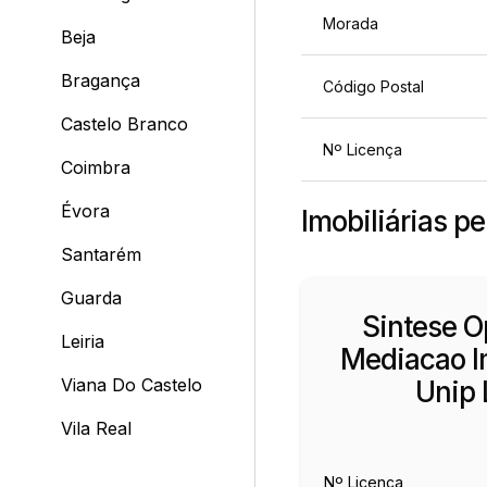
Morada
Beja
Bragança
Código Postal
Castelo Branco
Nº Licença
Coimbra
Évora
Imobiliárias p
Santarém
Guarda
Sintese O
Leiria
Mediacao Im
Viana Do Castelo
Unip 
Vila Real
Nº Licença