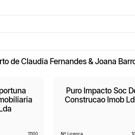
erto de Claudia Fernandes & Joana Barr
portuna
Puro Impacto Soc D
obiliaria
Construcao Imob L
Lda
11100
Nº Licença
1