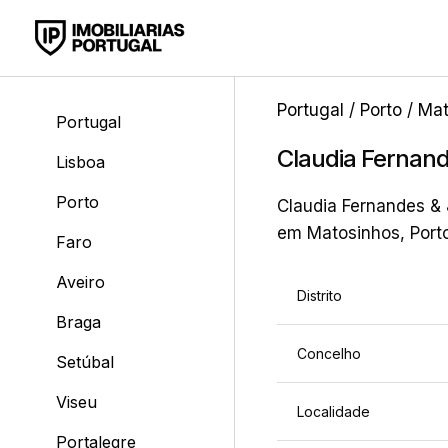
Portugal
/
Porto
/
Mat
Portugal
Claudia Fernan
Lisboa
Porto
Claudia Fernandes & 
em Matosinhos, Porto
Faro
Aveiro
Distrito
Braga
Concelho
Setúbal
Viseu
Localidade
Portalegre