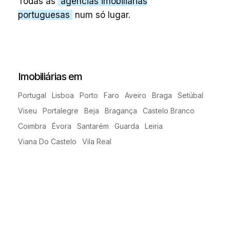
Todas as
agências imobiliárias
portuguesas
num só lugar.
Imobiliárias em
Portugal
Lisboa
Porto
Faro
Aveiro
Braga
Setúbal
Viseu
Portalegre
Beja
Bragança
Castelo Branco
Coimbra
Évora
Santarém
Guarda
Leiria
Viana Do Castelo
Vila Real