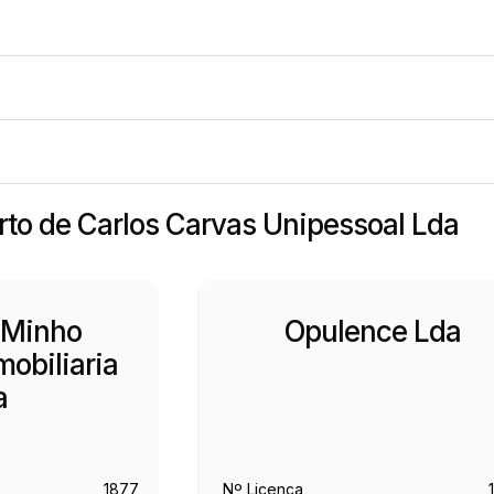
erto de Carlos Carvas Unipessoal Lda
 Minho
Opulence Lda
obiliaria
a
1877
Nº Licença