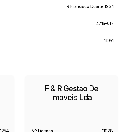
R Francisco Duarte 195 1
4715-017
11951
F & R Gestao De
Imoveis Lda
11254
Nº Licença
11978