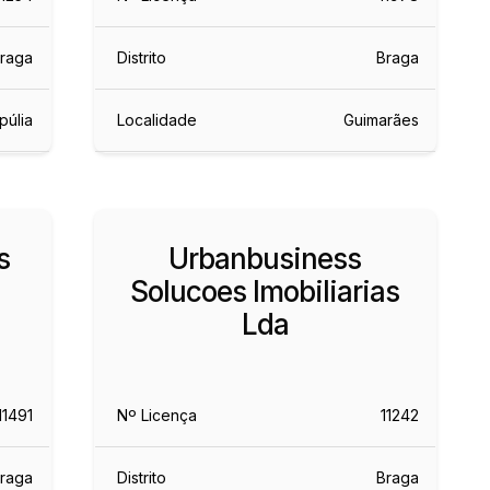
raga
Distrito
Braga
púlia
Localidade
Guimarães
s
Urbanbusiness
Solucoes Imobiliarias
Lda
11491
Nº Licença
11242
raga
Distrito
Braga