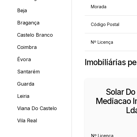
Morada
Beja
Bragança
Código Postal
Castelo Branco
Nº Licença
Coimbra
Évora
Imobiliárias p
Santarém
Guarda
Solar Do
Leiria
Mediacao Im
Viana Do Castelo
Ld
Vila Real
Nº Licença