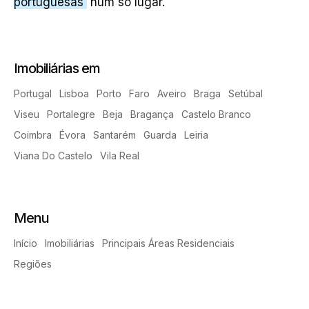
portuguesas
num só lugar.
Imobiliárias em
Portugal
Lisboa
Porto
Faro
Aveiro
Braga
Setúbal
Viseu
Portalegre
Beja
Bragança
Castelo Branco
Coimbra
Évora
Santarém
Guarda
Leiria
Viana Do Castelo
Vila Real
Menu
Início
Imobiliárias
Principais Áreas Residenciais
Regiões