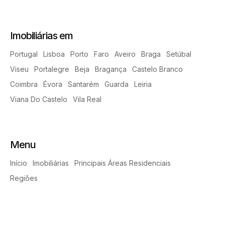
Imobiliárias em
Portugal
Lisboa
Porto
Faro
Aveiro
Braga
Setúbal
Viseu
Portalegre
Beja
Bragança
Castelo Branco
Coimbra
Évora
Santarém
Guarda
Leiria
Viana Do Castelo
Vila Real
Menu
Início
Imobiliárias
Principais Áreas Residenciais
Regiões