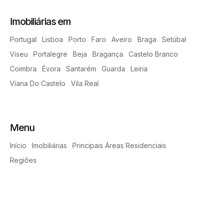
Imobiliárias em
Portugal
Lisboa
Porto
Faro
Aveiro
Braga
Setúbal
Viseu
Portalegre
Beja
Bragança
Castelo Branco
Coimbra
Évora
Santarém
Guarda
Leiria
Viana Do Castelo
Vila Real
Menu
Início
Imobiliárias
Principais Áreas Residenciais
Regiões